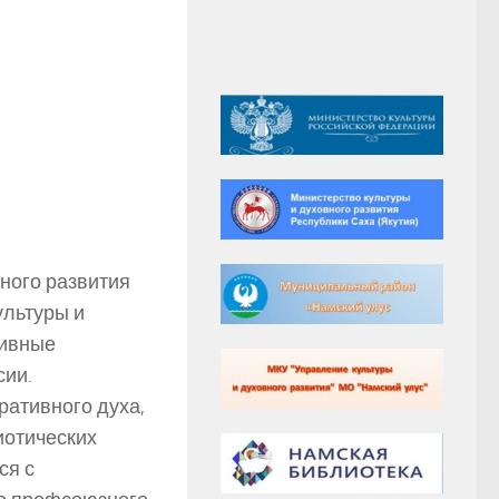
вного развития
ультуры и
тивные
сии.
ративного духа,
иотических
ся с