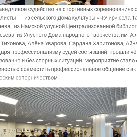
аведливое судейство на спортивных соревнованиях 
листы — из сельского Дома культуры «Чэчир» села Т
ева, из Намской улусной Централизованной библио
ьева, из Улусного Дома народного творчества им. А.
Тихонова, Алёна Уварова, Сардана Харитонова, Айн
аря профессионализму судей состязаний прошли чёт
зованно и без спорных ситуаций. Мероприятие стало
ностью совместить профессиональное общение с а
еским соперничеством.