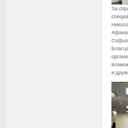
За спр
специа
Никола
Афанас
Софья 
Благод
органи
возмож
и друж