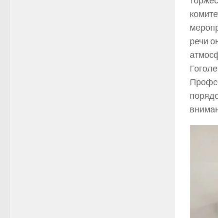
торжес
комите
меропр
речи о
атмосф
Гоголе
Профсо
порядо
вниман