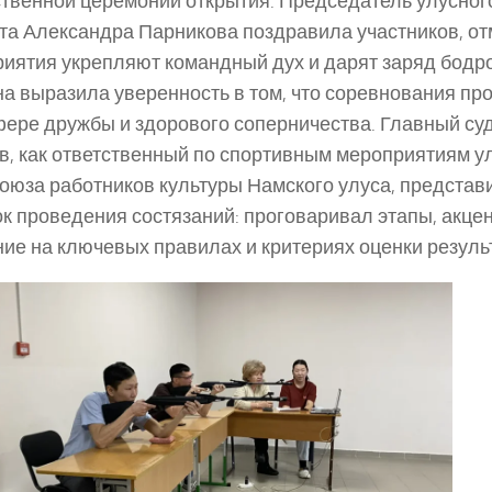
твенной церемонии открытия. Председатель улусно
та Александра Парникова поздравила участников, отм
иятия укрепляют командный дух и дарят заряд бодро
на выразила уверенность в том, что соревнования про
ере дружбы и здорового соперничества. Главный су
в, как ответственный по спортивным мероприятиям у
юза работников культуры Намского улуса, предста
к проведения состязаний: проговаривал этапы, акце
ие на ключевых правилах и критериях оценки резуль