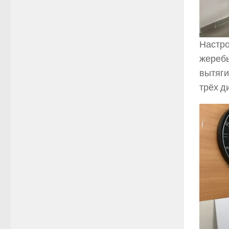
Настро
жеребь
вытяги
трёх д