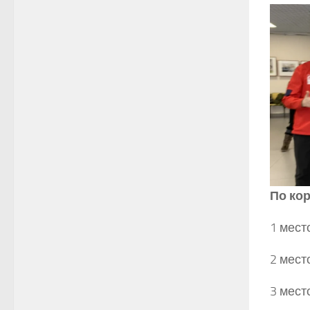
По ко
1 мес
2 мест
3 мес