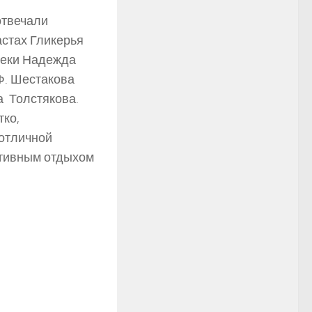
отвечали
астах Гликерья
теки Надежда
Ф. Шестакова
а Толстякова.
ко,
 отличной
ктивным отдыхом