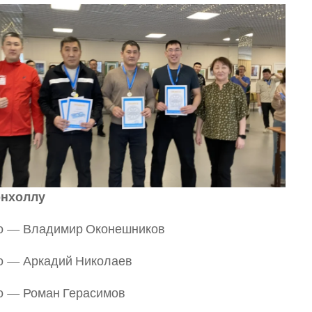
рнхоллу
то — Владимир Оконешников
о — Аркадий Николаев
то — Роман Герасимов