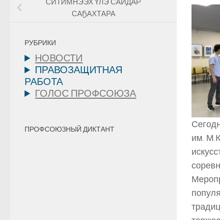
СИТИМНЭЭХ ҮЛЭ САЙДАР
САҔАХТАРА
РУБРИКИ
НОВОСТИ
ПРАВОЗАЩИТНАЯ
РАБОТА
ГОЛОС ПРОФСОЮЗА
Сегодн
ПРОФСОЮЗНЫЙ ДИКТАНТ
им. М.
искусс
соревн
Меропр
популя
традиц