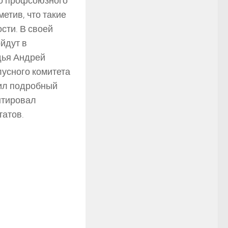
го профсоюзного
етив, что такие
сти. В своей
йдут в
дья Андрей
лусного комитета
вил подробный
нтировал
татов.