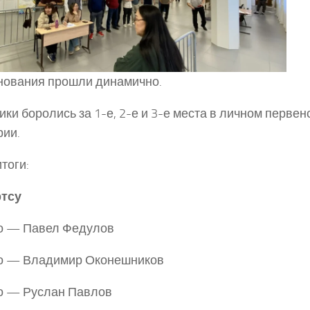
нования прошли динамично.
ики боролись за 1-е, 2-е и 3-е места в личном первен
рии.
итоги:
ртсу
то — Павел Федулов
то — Владимир Оконешников
о — Руслан Павлов