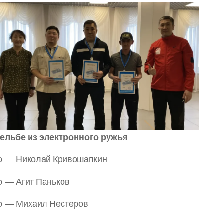
рельбе из электронного ружья
о — Николай Кривошапкин
о — Агит Паньков
о — Михаил Нестеров