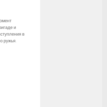
момент
ригаде и
ыступления в
о ружья.