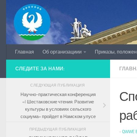
Перейти к содержимому
Главная
Об организациии
Приказы, положен
СЛЕДИТЕ ЗА НАМИ:
ГЛАВН
СЛЕДУЮЩАЯ ПУБЛИКАЦИЯ
Сп
Научно-практическая конференция
«I Шестаковские чтения: Развитие
культуры в условиях сельского
ра
социума» пройдет в Намском улусе
ПРЕДЫДУЩАЯ ПУБЛИКАЦИЯ
-
QWWE 