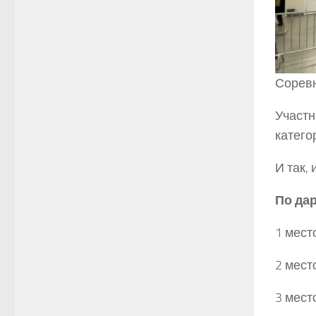
Сорев
Участн
катего
И так, 
По да
1 мес
2 мес
3 мест