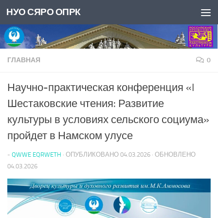
НУО СЯРО ОПРК
Перейти к содержимому
ГЛАВНАЯ
0
Научно-практическая конференция «I
Шестаковские чтения: Развитие
культуры в условиях сельского социума»
пройдет в Намском улусе
-
QWWE EQRWETH
· ОПУБЛИКОВАНО
04.03.2026
· ОБНОВЛЕНО
04.03.2026